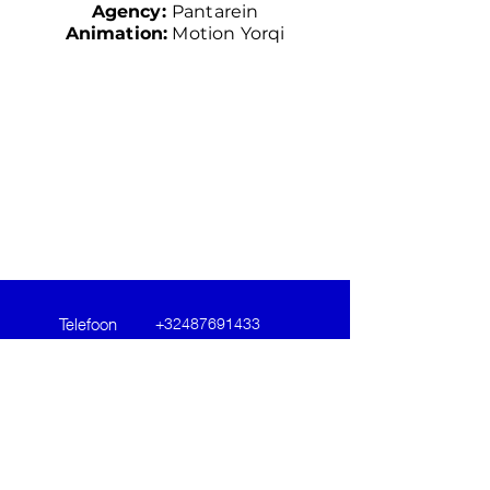
Agency:
Pantarein
Animation
:
Motion Yorqi
Telefoon
+32487691433
Email
yordi@motion-yorqi.be
Follow